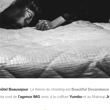
’hôtel Beausejour
. Le thème du shooting est
Beautiful Decandance
eta sont de
l’agence IMG
avec à la coiffure
Yumiko
et au Makeup
Jr