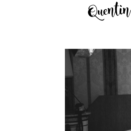
Passer
au
contenu
Voir
l'image
agrandie