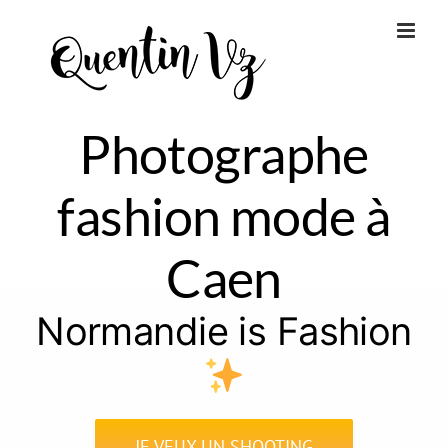
Passer
au
contenu
Photographe
fashion mode à
Caen
Normandie is Fashion
JE VEUX UN SHOOTING